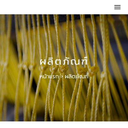
Tog
nav
ผลิตภัณฑ์
หน้าแรก › ผลิตภัณฑ์