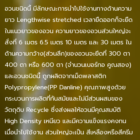
อวนชนิดนี้ มีลักษณะการนำไปใช้งานทางด้านความ
ยาว Lengthwise stretched เวลายืดออกก็จะยืด
ในแนวยาวของอวน ความยาวของอวนส่วนใหญ่จะ
สั่งที่ 6 เมตร 6.5 เมตร 10 เมตร และ 30 เมตร ใน
ด้านความกว้าง(ส่วนลึก)ของอวนจะยึดที่ 300 ตา
400 ตา หรือ 600 ตา (จำนวนเบอร์ทอ คูณสอง)
และอวนชนิดนี้ ถูกผลิตจากเม็ดพลาสติก
Polypropylene(PP Danline) คุณภาพสูงด้วย
กระบวนการผลิตที่ทันสมัยและไม่มีส่วนผสมของ
วัตถุดิบ Recycle ซึ่งส่งผลให้อวนมีคุณสมบัติ
High Density เหนียว และมีความแข็งแรงคงทน
เมื่อนำไปใช้งาน ส่วนใหญ่จะเป็น สีเหลืองหรือสีครีม