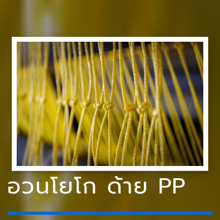
อวนโยโก ด้าย PP