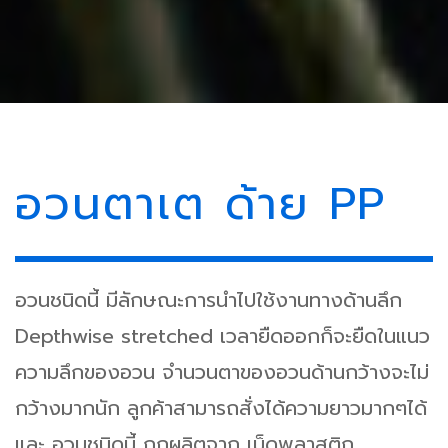
อวนตาเต ด้าย PP
อวนชนิดนี้ มีลักษณะการนำไปใช้งานทางด้านลึก
Depthwise stretched เวลายืดออกก็จะยืดในแนว
ความลึกของอวน จำนวนตาของอวนด้านกว้างจะไม่
กว้างมากนัก ลูกค้าสามารถสั่งได้ความยาวมากๆได้
และ อวนชนิดนี้ ถูกผลิตจาก เม็ดพลาสติก